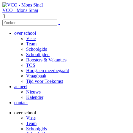
VCO - Mons Sinaï

over school
Visie
Team
Schoolgids
Schooltijden
Roosters & Vakanties
TOS
Hoog- en meerbegaafd
Vraagbaak
Tijd voor Toekomst
actueel
Nieuws
Kalender
contact
over school
Visie
Team
Schoolgids