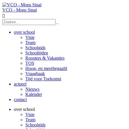
VCO - Mons Sinaï

over school
Visie
Team
Schoolgids
Schooltijden
Roosters & Vakanties
TOS
Hoog- en meerbegaafd
Vraagbaak
Tijd voor Toekomst
actueel
Nieuws
Kalender
contact
over school
Visie
Team
Schoolgids