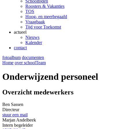
Schooltijden
Roosters & Vakanties
TOS
Hoog- en meerbegaafd
Vraagbaak
Tijd voor Toekomst
actueel
Nieuws
Kalender
contact
fotoalbum
documenten
Home
over school
Team
Onderwijzend personeel
Overzicht medewerkers
Ben
Sassen
Directeur
stuur een mail
Marjan
Andelbeek
Intern begeleider