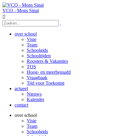
VCO - Mons Sinaï

over school
Visie
Team
Schoolgids
Schooltijden
Roosters & Vakanties
TOS
Hoog- en meerbegaafd
Vraagbaak
Tijd voor Toekomst
actueel
Nieuws
Kalender
contact
over school
Visie
Team
Schoolgids